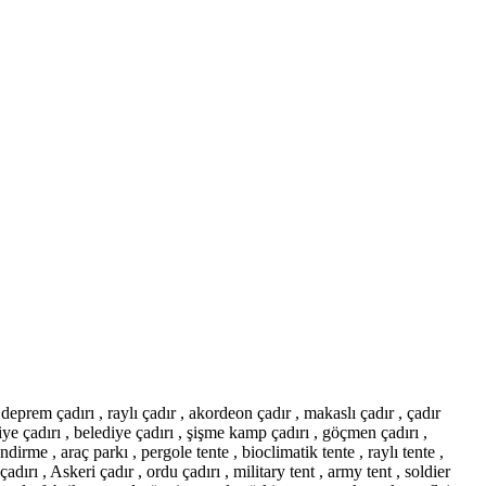
ı , deprem çadırı , raylı çadır , akordeon çadır , makaslı çadır , çadır
iye çadırı , belediye çadırı , şişme kamp çadırı , göçmen çadırı ,
dirme , araç parkı , pergole tente , bioclimatik tente , raylı tente ,
çadırı , Askeri çadır , ordu çadırı , military tent , army tent , soldier