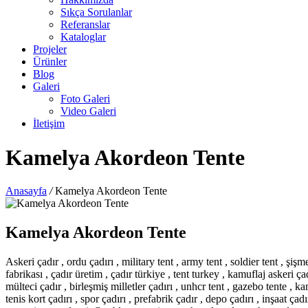
Sıkça Sorulanlar
Referanslar
Kataloglar
Projeler
Ürünler
Blog
Galeri
Foto Galeri
Video Galeri
İletişim
Kamelya Akordeon Tente
Anasayfa
/
Kamelya Akordeon Tente
Kamelya Akordeon Tente
Askeri çadır , ordu çadırı , military tent , army tent , soldier tent , şişme
fabrikası , çadır üretim , çadır türkiye , tent turkey , kamuflaj askeri 
mülteci çadır , birleşmiş milletler çadırı , unhcr tent , gazebo tente , k
tenis kort çadırı , spor çadırı , prefabrik çadır , depo çadırı , inşaat çad