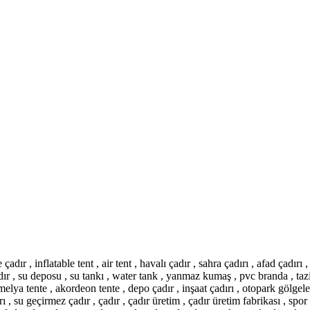
 çadır , inflatable tent , air tent , havalı çadır , sahra çadırı , afad çadır
çadır , su deposu , su tankı , water tank , yanmaz kumaş , pvc branda , taz
amelya tente , akordeon tente , depo çadır , inşaat çadırı , otopark gölgelen
ırı , su geçirmez çadır , çadır , çadır üretim , çadır üretim fabrikası , spor 