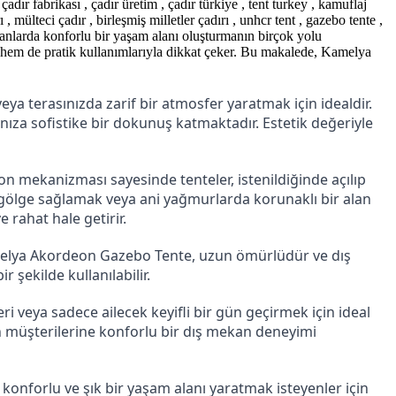
, çadır fabrikası , çadır üretim , çadır türkiye , tent turkey , kamuflaj
 mülteci çadır , birleşmiş milletler çadırı , unhcr tent , gazebo tente ,
kanlarda konforlu bir yaşam alanı oluşturmanın birçok yolu
 hem de pratik kullanımlarıyla dikkat çeker. Bu makalede, Kamelya
a terasınızda zarif bir atmosfer yaratmak için idealdir. 
ıza sofistike bir dokunuş katmaktadır. Estetik değeriyle 
n mekanizması sayesinde tenteler, istenildiğinde açılıp 
de gölge sağlamak veya ani yağmurlarda korunaklı bir alan 
 rahat hale getirir.
amelya Akordeon Gazebo Tente, uzun ömürlüdür ve dış 
 şekilde kullanılabilir.
i veya sadece ailecek keyifli bir gün geçirmek için ideal 
n müşterilerine konforlu bir dış mekan deneyimi 
forlu ve şık bir yaşam alanı yaratmak isteyenler için 