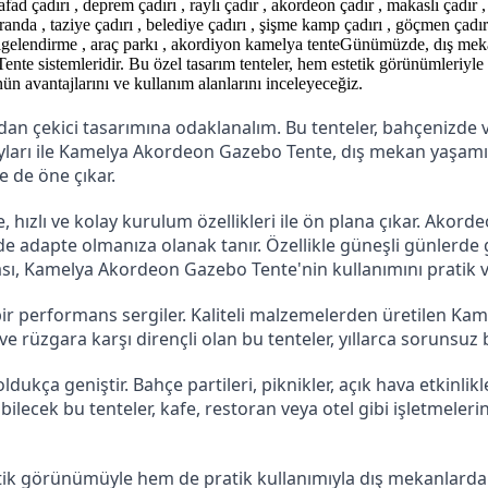
ı , afad çadırı , deprem çadırı , raylı çadır , akordeon çadır , makaslı çadır 
nda , taziye çadırı , belediye çadırı , şişme kamp çadırı , göçmen çadırı ,
 gölgelendirme , araç parkı , akordiyon kamelya tenteGünümüzde, dış me
e sistemleridir. Bu özel tasarım tenteler, hem estetik görünümleriyle
 avantajlarını ve kullanım alanlarını inceleyeceğiz.
n çekici tasarımına odaklanalım. Bu tenteler, bahçenizde vey
ayları ile Kamelya Akordeon Gazebo Tente, dış mekan yaşamın
e de öne çıkar.
zlı ve kolay kurulum özellikleri ile ön plana çıkar. Akordeo
ekilde adapte olmanıza olanak tanır. Özellikle güneşli günler
sı, Kamelya Akordeon Gazebo Tente'nin kullanımını pratik ve
bir performans sergiler. Kaliteli malzemelerden üretilen K
rüzgara karşı dirençli olan bu tenteler, yıllarca sorunsuz bir
ça geniştir. Bahçe partileri, piknikler, açık hava etkinlikler
ilecek bu tenteler, kafe, restoran veya otel gibi işletmeleri
 görünümüyle hem de pratik kullanımıyla dış mekanlarda kon