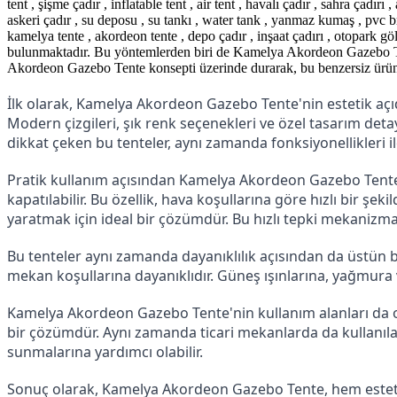
tent , şişme çadır , inflatable tent , air tent , havalı çadır , sahra çadır
askeri çadır , su deposu , su tankı , water tank , yanmaz kumaş , pvc bra
kamelya tente , akordeon tente , depo çadır , inşaat çadırı , otopark
bulunmaktadır. Bu yöntemlerden biri de Kamelya Akordeon Gazebo Tent
Akordeon Gazebo Tente konsepti üzerinde durarak, bu benzersiz ürünün
İlk olarak, Kamelya Akordeon Gazebo Tente'nin estetik açıda
Modern çizgileri, şık renk seçenekleri ve özel tasarım det
dikkat çeken bu tenteler, aynı zamanda fonksiyonellikleri il
Pratik kullanım açısından Kamelya Akordeon Gazebo Tente, hı
kapatılabilir. Bu özellik, hava koşullarına göre hızlı bir ş
yaratmak için ideal bir çözümdür. Bu hızlı tepki mekanizma
Bu tenteler aynı zamanda dayanıklılık açısından da üstün 
mekan koşullarına dayanıklıdır. Güneş ışınlarına, yağmura ve 
Kamelya Akordeon Gazebo Tente'nin kullanım alanları da olduk
bir çözümdür. Aynı zamanda ticari mekanlarda da kullanılab
sunmalarına yardımcı olabilir.
Sonuç olarak, Kamelya Akordeon Gazebo Tente, hem estetik