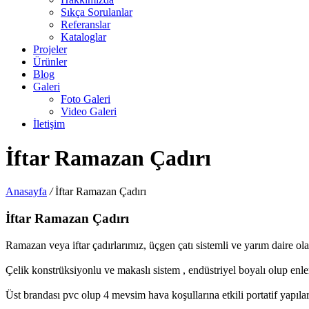
Sıkça Sorulanlar
Referanslar
Kataloglar
Projeler
Ürünler
Blog
Galeri
Foto Galeri
Video Galeri
İletişim
İftar Ramazan Çadırı
Anasayfa
/
İftar Ramazan Çadırı
İftar Ramazan Çadırı
Ramazan veya iftar çadırlarımız, üçgen çatı sistemli ve yarım daire ol
Çelik konstrüksiyonlu ve makaslı sistem , endüstriyel boyalı olup enle
Üst brandası pvc olup 4 mevsim hava koşullarına etkili portatif yapılar