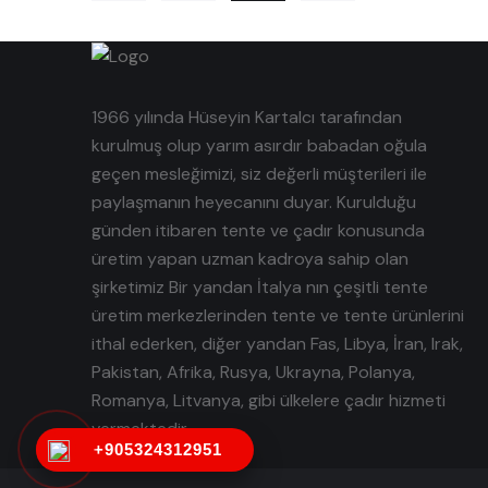
1966 yılında Hüseyin Kartalcı tarafından
kurulmuş olup yarım asırdır babadan oğula
geçen mesleğimizi, siz değerli müşterileri ile
paylaşmanın heyecanını duyar. Kurulduğu
günden itibaren tente ve çadır konusunda
üretim yapan uzman kadroya sahip olan
şirketimiz Bir yandan İtalya nın çeşitli tente
üretim merkezlerinden tente ve tente ürünlerini
ithal ederken, diğer yandan Fas, Libya, İran, Irak,
Pakistan, Afrika, Rusya, Ukrayna, Polanya,
Romanya, Litvanya, gibi ülkelere çadır hizmeti
vermektedir.
+905324312951