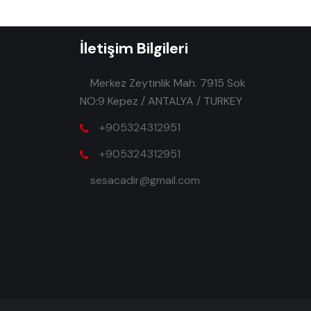
İletişim Bilgileri
Merkez Zeytinlik Mah. 7915 Sok
NO:9 Kepez / ANTALYA / TURKEY
+905324312951
+905324312951
sesacadir@gmail.com