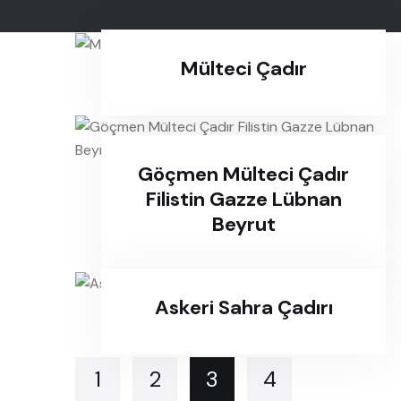
Mülteci Çadır
Göçmen Mülteci Çadır
Filistin Gazze Lübnan
Beyrut
Askeri Sahra Çadırı
1
2
3
4