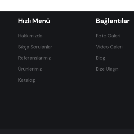
Hızlı Menü
Bağlantılar
Hakkımızda
Foto Galeri
Sıkça Sorulanlar
Video Galeri
Referanslarımız
Blog
Ürünlerimiz
Bize Ulaşın
Katalog